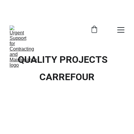
call +996548882503
QUALITY PROJECTS
CARREFOUR